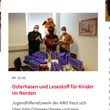
Google Datenschutzerklärung
Übersetzen
/
Translate
ZURÜCK
ZURÜCK
MI. 31.03.
Osterhasen und Lesestoff für Kinder
im Norden
Jugendhilfenetzwerk der AWO freut sich
über tolle Ostergeschenke und eine