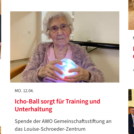
MO. 12.04.
Icho-Ball sorgt für Training und
Unterhaltung
Datenschutzerklärung
Datenschutzerklärung
Spende der AWO Gemeinschaftsstiftung an
das Louise-Schroeder-Zentrum