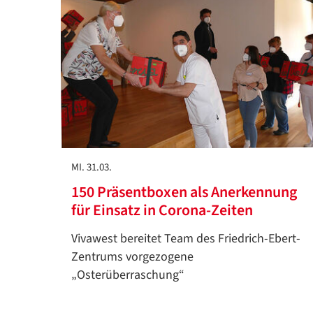
MI. 31.03.
150 Präsentboxen als Anerkennung
für Einsatz in Corona-Zeiten
Vivawest bereitet Team des Friedrich-Ebert-
Zentrums vorgezogene
„Osterüberraschung“