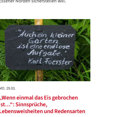
Essener Norden sicherstellen will.
MO. 29.03.
„Wenn einmal das Eis gebrochen
ist…“: Sinnsprüche,
Lebensweisheiten und Redensarten