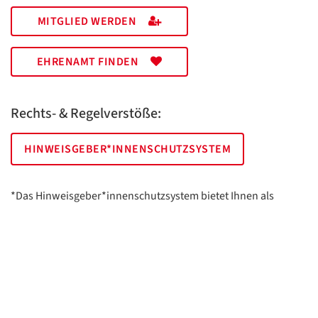
MITGLIED WERDEN
EHRENAMT FINDEN
Rechts- & Regelverstöße:
HINWEISGEBER*INNENSCHUTZSYSTEM
*Das Hinweisgeber*innenschutzsystem bietet Ihnen als
hinweisgebende Person die Möglichkeit, anonym und sicher
Hinweise anzuzeigen.
AWO Essen | Holsterhauser Platz 2 | 45147 Essen