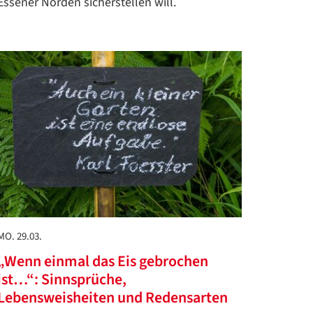
Essener Norden sicherstellen will.
MO. 29.03.
„Wenn einmal das Eis gebrochen
ist…“: Sinnsprüche,
Lebensweisheiten und Redensarten