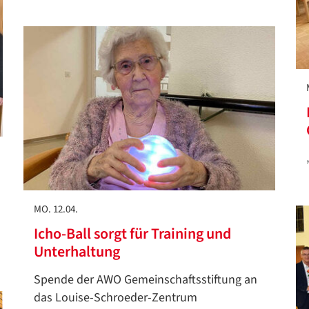
MO. 12.04.
Icho-Ball sorgt für Training und
Unterhaltung
Datenschutzerklärung
Datenschutzerklärung
Spende der AWO Gemeinschaftsstiftung an
das Louise-Schroeder-Zentrum