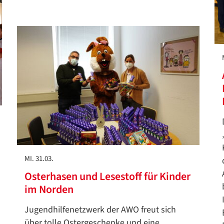
Google Datenschutzerklärung
Übersetzen
/
Translate
ZURÜCK
ZURÜCK
MI. 31.03.
Osterhasen und Lesestoff für Kinder
im Norden
Jugendhilfenetzwerk der AWO freut sich
über tolle Ostergeschenke und eine