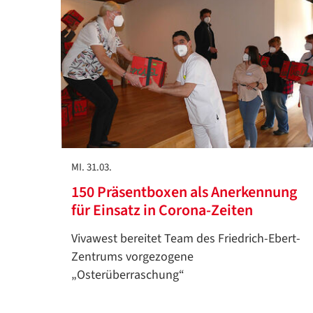
MI. 31.03.
150 Präsentboxen als Anerkennung
für Einsatz in Corona-Zeiten
Vivawest bereitet Team des Friedrich-Ebert-
Zentrums vorgezogene
„Osterüberraschung“