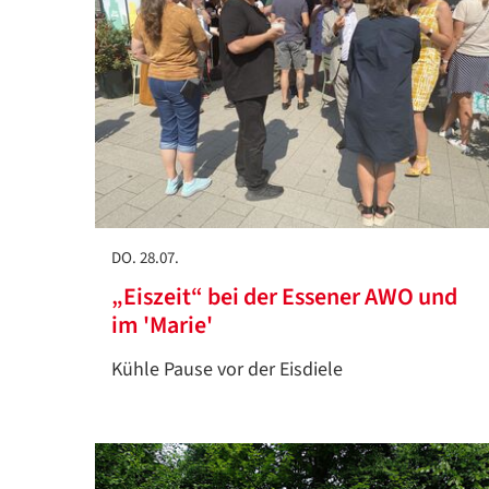
DO. 28.07.
„Eiszeit“ bei der Essener AWO und
im 'Marie'
Kühle Pause vor der Eisdiele