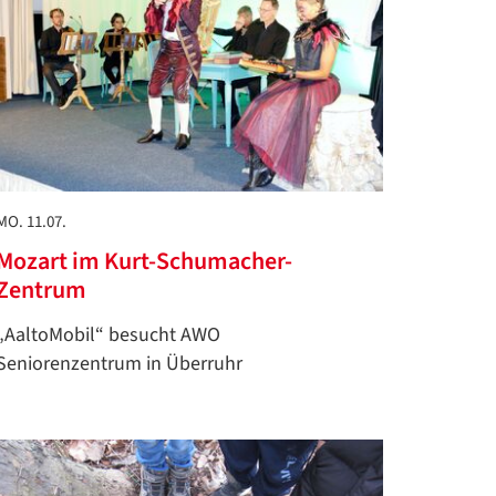
MO. 11.07.
Mozart im Kurt-Schumacher-
Zentrum
„AaltoMobil“ besucht AWO
Seniorenzentrum in Überruhr