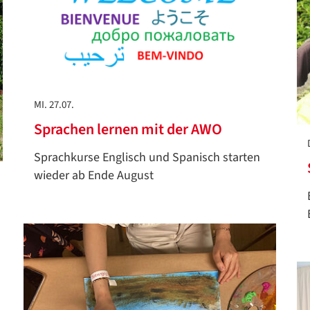
MI. 27.07.
Sprachen lernen mit der AWO
Sprachkurse Englisch und Spanisch starten
wieder ab Ende August
Datenschutzerklärung
Datenschutzerklärung