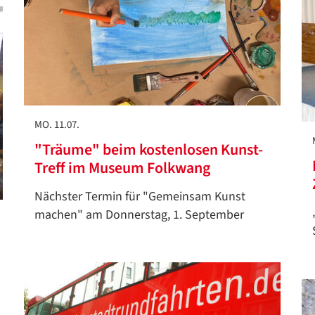
Google Datenschutzerklärung
Übersetzen
/
Translate
ZURÜCK
ZURÜCK
MO. 11.07.
"Träume" beim kostenlosen Kunst-
Treff im Museum Folkwang
Nächster Termin für "Gemeinsam Kunst
machen" am Donnerstag, 1. September