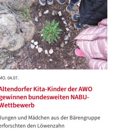
MO. 04.07.
Altendorfer Kita-Kinder der AWO
gewinnen bundesweiten NABU-
Wettbewerb
Jungen und Mädchen aus der Bärengruppe
erforschten den Löwenzahn