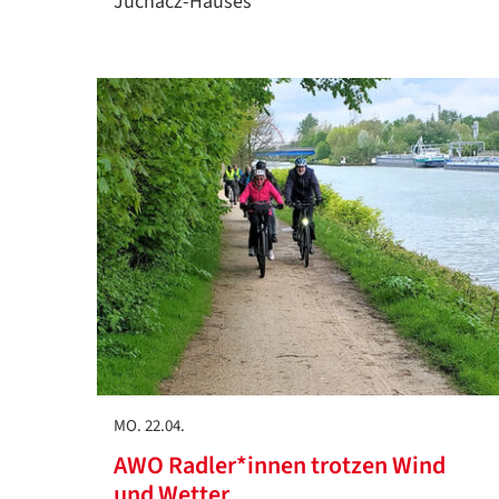
Juchacz-Hauses
MO. 22.04.
AWO Radler*innen trotzen Wind
und Wetter