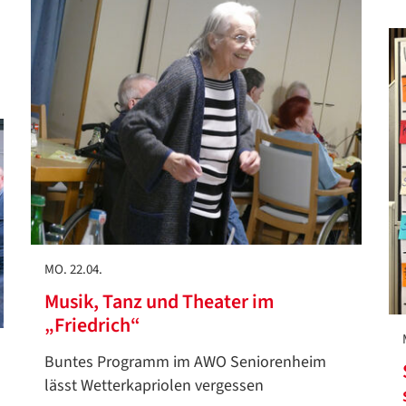
Google Datenschutzerklärung
Übersetzen
/
Translate
ZURÜCK
ZURÜCK
MO. 22.04.
Musik, Tanz und Theater im
„Friedrich“
Buntes Programm im AWO Seniorenheim
lässt Wetterkapriolen vergessen