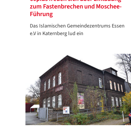
zum Fastenbrechen und Moschee-
Führung
Das Islamischen Gemeindezentrums Essen
e.V in Katernberg lud ein