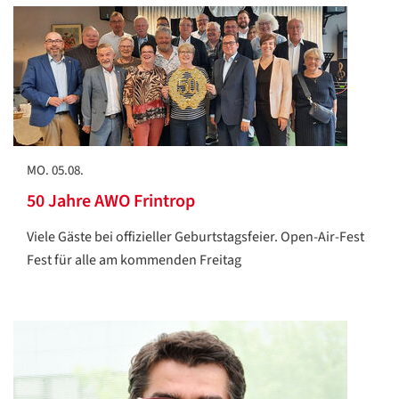
Datenschutzerklärung
Datenschutzerklärung
MO. 05.08.
50 Jahre AWO Frintrop
Google
Datenschutzerklärung
Viele Gäste bei offizieller Geburtstagsfeier. Open-Air-Fest
Fest für alle am kommenden Freitag
Übersetzen
/
Translate
ZURÜCK
ZURÜCK